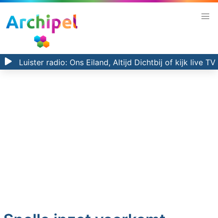
Luister radio:
Ons Eiland, Altijd Dichtbij
of kijk
live TV