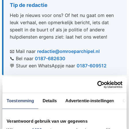
Tip de redactie
Heb je nieuws voor ons? Of het nu gaat om een
leuk verhaal, een opmerkelijk bericht, iets dat
speelt in de buurt of als je politie of andere
hulpdiensten ergens ziet: laat het ons weten!
📧 Mail naar
redactie@omroeparchipel.nl
📞 Bel naar
0187-682630
💬 Stuur een WhatsAppje naar
0187-609512
Foutje gezien of twijfel over een advertentie?
Zie je een fout in dit artikel, werkt iets niet goed of
Toestemming
Details
Advertentie-instellingen
Ov
kom je een advertentie tegen die niet klopt? Laat
het ons weten via
redactie@omroeparchipel.nl
. We
kijken er graag naar.
Verantwoord gebruik van uw gegevens