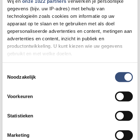
Wij en
onze 1022 partners
verwerken je persoonlijke
gegevens (bijv. uw IP-adres) met behulp van
Door Internetredactie Omroep Archipel
technologieën zoals cookies om informatie op uw
apparaat op te slaan en te gebruiken met als doel
gepersonaliseerde advertenties en content, metingen aan
advertenties en content, inzicht in publiek en
productontwikkeling. U kunt kiezen wie uw gegevens
gebruikt en met welke doelen.
Als u het toestaat, willen we ook graag:
Toestemmingsselectie
Noodzakelijk
Informatie verzamelen over uw geografische locatie,
die tot een paar meter nauwkeurig kan zijn
Uw apparaat identificeren door het actief te scannen
Voorkeuren
op specifieke eigenschappen (fingerprinting)
Lees meer over hoe uw persoonlijke gegevens worden
Statistieken
verwerkt en stel uw voorkeuren in het
detailgedeelte
in.
U kunt uw toestemming op elk moment wijzigen of
intrekken in de Cookieverklaring.
Marketing