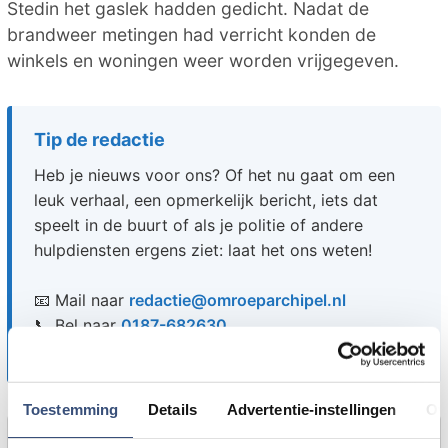
Stedin het gaslek hadden gedicht. Nadat de
brandweer metingen had verricht konden de
winkels en woningen weer worden vrijgegeven.
Tip de redactie
Heb je nieuws voor ons? Of het nu gaat om een
leuk verhaal, een opmerkelijk bericht, iets dat
speelt in de buurt of als je politie of andere
hulpdiensten ergens ziet: laat het ons weten!
📧 Mail naar
redactie@omroeparchipel.nl
📞 Bel naar
0187-682630
💬 Stuur een WhatsAppje naar
0187-609512
Toestemming
Details
Advertentie-instellingen
Ov
Foutje gezien of twijfel over een advertentie?