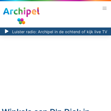
Luister radio:
Archipel in de ochtend
of kijk
live TV