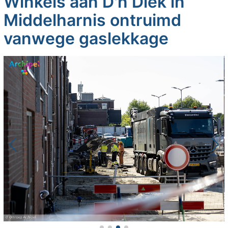
Winkels aan D'n Diek in
Middelharnis ontruimd
vanwege gaslekkage