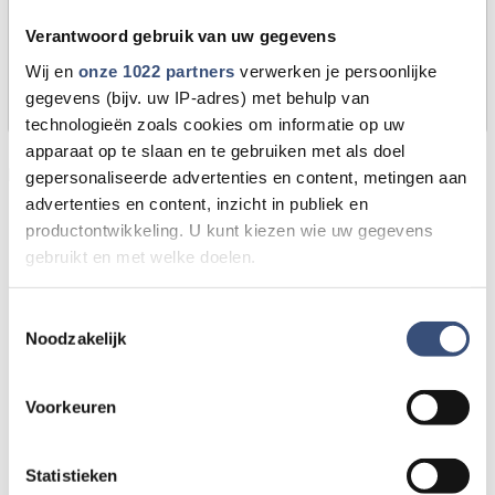
Zie je een fout in dit artikel, werkt iets niet goed of
Verantwoord gebruik van uw gegevens
kom je een advertentie tegen die niet klopt? Laat
Wij en
onze 1022 partners
verwerken je persoonlijke
het ons weten via
redactie@omroeparchipel.nl
. We
gegevens (bijv. uw IP-adres) met behulp van
kijken er graag naar.
technologieën zoals cookies om informatie op uw
apparaat op te slaan en te gebruiken met als doel
Door Internetredactie Omroep Archipel
gepersonaliseerde advertenties en content, metingen aan
advertenties en content, inzicht in publiek en
productontwikkeling. U kunt kiezen wie uw gegevens
gebruikt en met welke doelen.
Als u het toestaat, willen we ook graag:
Toestemmingsselectie
Noodzakelijk
Informatie verzamelen over uw geografische locatie,
die tot een paar meter nauwkeurig kan zijn
Uw apparaat identificeren door het actief te scannen
Voorkeuren
op specifieke eigenschappen (fingerprinting)
Lees meer over hoe uw persoonlijke gegevens worden
Statistieken
verwerkt en stel uw voorkeuren in het
detailgedeelte
in.