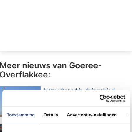
Meer nieuws van Goeree-
Overflakkee:
Natuurbrand in duingebied
Ouddorp na grootschalige inzet
onder controle
Toestemming
Details
Advertentie-instellingen
Ov
Politiek op donderdag: