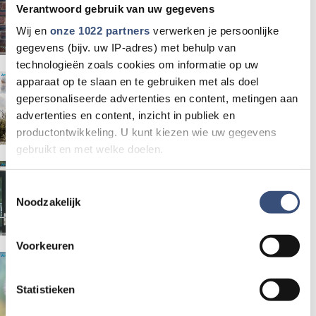
funderingsschade
Verantwoord gebruik van uw gegevens
Wij en
onze 1022 partners
verwerken je persoonlijke
gegevens (bijv. uw IP-adres) met behulp van
technologieën zoals cookies om informatie op uw
Natuurbrand Ouddorp
apparaat op te slaan en te gebruiken met als doel
opgeschaald naar GRIP 2,
gepersonaliseerde advertenties en content, metingen aan
advertenties en content, inzicht in publiek en
brandweerman gewond
productontwikkeling. U kunt kiezen wie uw gegevens
gebruikt en met welke doelen.
Warm weer vormt risico voor
Als u het toestaat, willen we ook graag:
Toestemmingsselectie
buiten geplaatste AED's
Noodzakelijk
Informatie verzamelen over uw geografische locatie,
die tot een paar meter nauwkeurig kan zijn
Uw apparaat identificeren door het actief te scannen
Voorkeuren
op specifieke eigenschappen (fingerprinting)
Wat gaat goed en wat kan beter
Lees meer over hoe uw persoonlijke gegevens worden
op de werkvloer?
Statistieken
verwerkt en stel uw voorkeuren in het
detailgedeelte
in.
U kunt uw toestemming op elk moment wijzigen of