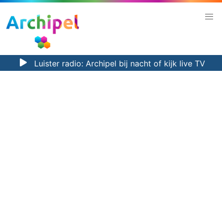
Luister radio:
Archipel bij nacht
of kijk
live TV