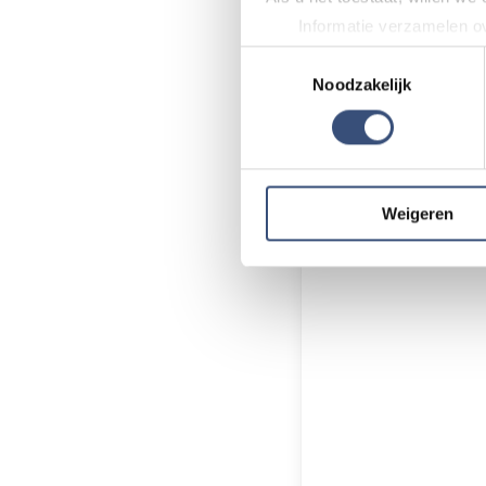
Foutje gezien of 
Informatie verzamelen ov
Zie je een fout i
Uw apparaat identificere
Toestemmingsselectie
klopt? Laat het 
Lees meer over hoe uw perso
Noodzakelijk
toestemming op elk moment wi
Door Internetredac
We gebruiken cookies om cont
websiteverkeer te analyseren
media, adverteren en analys
Weigeren
verstrekt of die ze hebben v