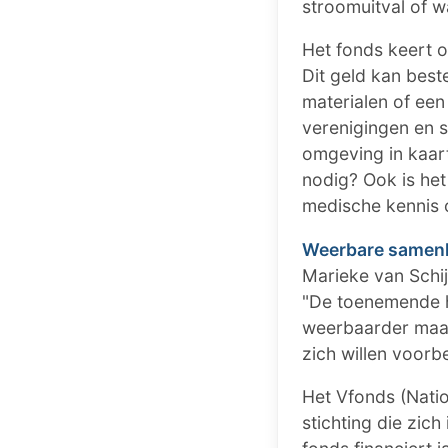
stroomuitval of w
Het fonds keert 
Dit geld kan bes
materialen of ee
verenigingen en s
omgeving in kaart
nodig? Ook is het
medische kennis 
Weerbare samen
Marieke van Schijn
"De toenemende h
weerbaarder maak
zich willen voorb
Het Vfonds (Nati
stichting die zic