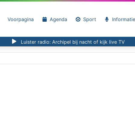
Voorpagina
Agenda
Sport
Informati
Luister radio:
Archipel bij nacht
of kijk
live TV