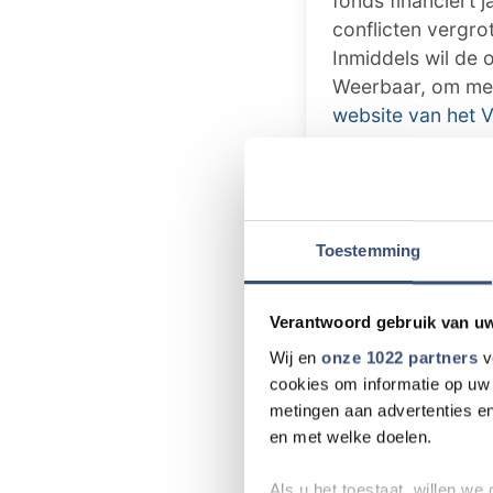
fonds financiert 
conflicten vergr
Inmiddels wil de 
Weerbaar, om men
website van het 
Tip de redact
Heb je nieuws v
Toestemming
dat speelt in de
weten!
Verantwoord gebruik van u
📧 Mail naar
re
Wij en
onze 1022 partners
v
📞 Bel naar
018
cookies om informatie op uw 
💬 Stuur een W
metingen aan advertenties en
en met welke doelen.
Als u het toestaat, willen we