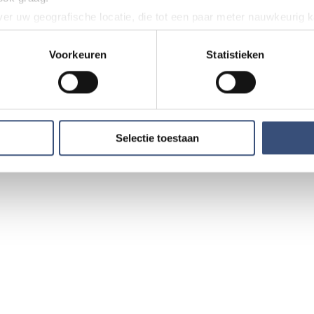
twijfel over een advertentie?
er uw geografische locatie, die tot een paar meter nauwkeurig k
n dit artikel, werkt iets niet goed of kom je een advertentie 
n door het actief te scannen op specifieke eigenschappen (fingerp
ons weten via
redactie@omroeparchipel.nl
. We kijken er gr
onlijke gegevens worden verwerkt en stel uw voorkeuren in he
Voorkeuren
Statistieken
jzigen of intrekken in de Cookieverklaring.
tie Omroep Archipel
ent en advertenties te personaliseren, om functies voor social
. Ook delen we informatie over uw gebruik van onze site met on
e. Deze partners kunnen deze gegevens combineren met andere i
Selectie toestaan
erzameld op basis van uw gebruik van hun services.