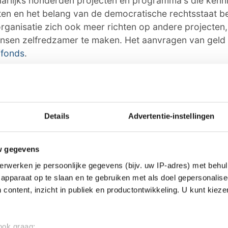
jaarlijks honderden projecten en programma's die kenn
oten en het belang van de democratische rechtsstaat 
organisatie zich ook meer richten op andere projecten
sen zelfredzamer te maken. Het aanvragen van geld
Vfonds
.
ie
oor ons? Of het nu gaat om een leuk verhaal, een opmerkelij
Details
Advertentie-instellingen
 buurt of als je politie of andere hulpdiensten ergens ziet: 
w gegevens
dactie@omroeparchipel.nl
erwerken je persoonlijke gegevens (bijv. uw IP-adres) met behul
7-682630
apparaat op te slaan en te gebruiken met als doel gepersonalise
hatsAppje naar
0187-609512
 content, inzicht in publiek en productontwikkeling. U kunt kiez
 ook graag: