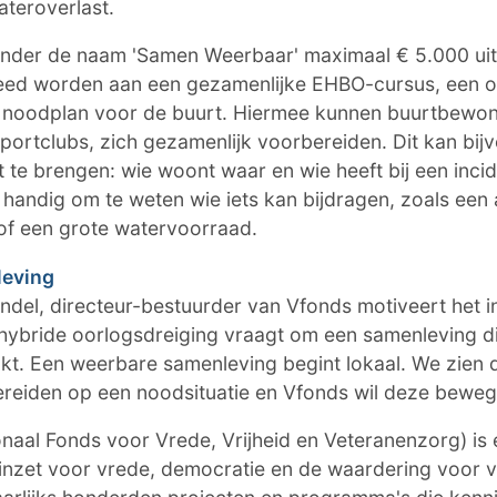
ateroverlast.
onder de naam 'Samen Weerbaar' maximaal € 5.000 uit
teed worden aan een gezamenlijke EHBO-cursus, een 
n noodplan voor de buurt. Hiermee kunnen buurtbewo
portclubs, zich gezamenlijk voorbereiden. Dit kan bij
 te brengen: wie woont waar en wie heeft bij een incid
 handig om te weten wie iets kan bijdragen, zoals een
of een grote watervoorraad.
leving
del, directeur-bestuurder van Vfonds motiveert het init
ybride oorlogsdreiging vraagt om een samenleving di
t. Een weerbare samenleving begint lokaal. We zien 
ereiden op een noodsituatie en Vfonds wil deze beweg
onaal Fonds voor Vrede, Vrijheid en Veteranenzorg) is
h inzet voor vrede, democratie en de waardering voor 