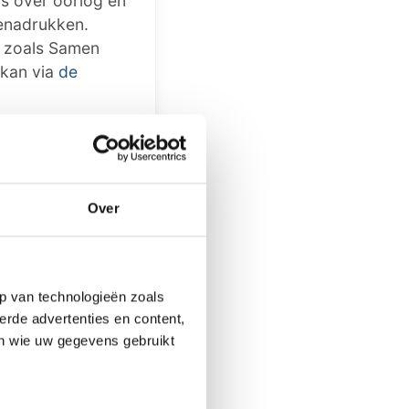
is over oorlog en
benadrukken.
, zoals Samen
 kan via
de
k bericht, iets
Over
laat het ons
p van technologieën zoals
erde advertenties en content,
en wie uw gegevens gebruikt