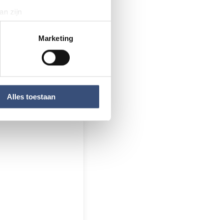
an zijn
tegen die niet
rinting)
aag naar.
t
detailgedeelte
in. U kunt uw
Marketing
 media te bieden en om ons
ze partners voor social
nformatie die u aan ze heeft
Alles toestaan