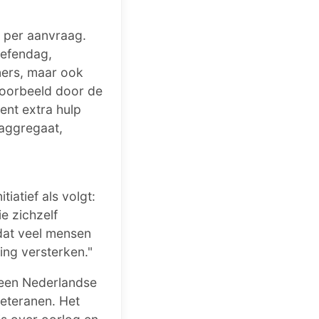
 per aanvraag.
oefendag,
ners, maar ook
voorbeeld door de
ent extra hulp
 aggregaat,
iatief als volgt:
e zichzelf
dat veel mensen
ing versterken."
 een Nederlandse
veteranen. Het