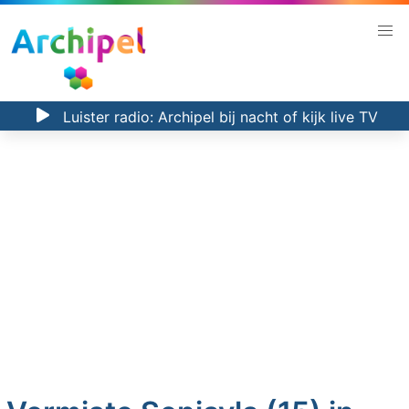
Luister radio:
Archipel bij nacht
of kijk
live TV