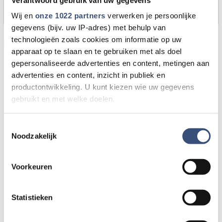
kijken er graag naar.
Wij en
onze 1022 partners
verwerken je persoonlijke
gegevens (bijv. uw IP-adres) met behulp van
technologieën zoals cookies om informatie op uw
Door Internetredactie Omroep Archipel
apparaat op te slaan en te gebruiken met als doel
gepersonaliseerde advertenties en content, metingen aan
advertenties en content, inzicht in publiek en
productontwikkeling. U kunt kiezen wie uw gegevens
gebruikt en met welke doelen.
Als u het toestaat, willen we ook graag:
Toestemmingsselectie
Noodzakelijk
Informatie verzamelen over uw geografische locatie,
die tot een paar meter nauwkeurig kan zijn
Uw apparaat identificeren door het actief te scannen
Voorkeuren
op specifieke eigenschappen (fingerprinting)
Lees meer over hoe uw persoonlijke gegevens worden
Statistieken
verwerkt en stel uw voorkeuren in het
detailgedeelte
in.
U kunt uw toestemming op elk moment wijzigen of
intrekken in de Cookieverklaring.