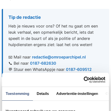
Tip de redactie
Heb je nieuws voor ons? Of het nu gaat om een
leuk verhaal, een opmerkelijk bericht, iets dat
speelt in de buurt of als je politie of andere
hulpdiensten ergens ziet: laat het ons weten!
📧 Mail naar
redactie@omroeparchipel.nl
📞 Bel naar
0187-682630
💬 Stuur een WhatsAppje naar
0187-609512
Foutje gezien of twijfel over een advertentie?
Toestemming
Details
Advertentie-instellingen
Ov
Zie je een fout in dit artikel, werkt iets niet goed of
kom je een advertentie tegen die niet klopt? Laat
het ons weten via
redactie@omroeparchipel.nl
. We
Verantwoord gebruik van uw gegevens