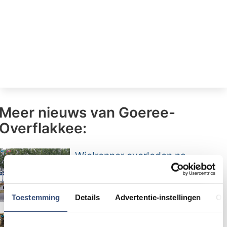
Meer nieuws van Goeree-
Overflakkee:
Wielrenner overleden na
onwelwording bij Den Bommel
Toestemming
Details
Advertentie-instellingen
Ov
Beach CleanUp Tour strijkt neer