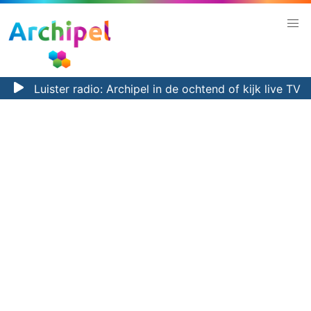
Luister radio:
Archipel in de ochtend
of kijk
live TV