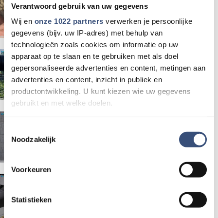
in Kwade Hoek, maar lokale
Verantwoord gebruik van uw gegevens
opruimers zijn kritisch
Wij en
onze 1022 partners
verwerken je persoonlijke
gegevens (bijv. uw IP-adres) met behulp van
technologieën zoals cookies om informatie op uw
Terwijl Nederland snakt naar
apparaat op te slaan en te gebruiken met als doel
gepersonaliseerde advertenties en content, metingen aan
water, sproeit Eric 60.000 liter
advertenties en content, inzicht in publiek en
per uur over zijn akker
productontwikkeling. U kunt kiezen wie uw gegevens
gebruikt en met welke doelen.
Politie zoekt daders van
Als u het toestaat, willen we ook graag:
Toestemmingsselectie
bankhelpdeskfraude in
Noodzakelijk
Informatie verzamelen over uw geografische locatie,
Sommelsdijk
die tot een paar meter nauwkeurig kan zijn
Uw apparaat identificeren door het actief te scannen
Voorkeuren
op specifieke eigenschappen (fingerprinting)
Eigen bijdrage Wmo-regiotaxi
Lees meer over hoe uw persoonlijke gegevens worden
stijgt met ruim 50 procent
Statistieken
verwerkt en stel uw voorkeuren in het
detailgedeelte
in.
U kunt uw toestemming op elk moment wijzigen of