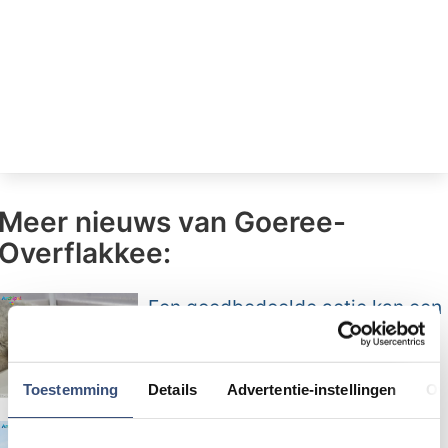
Meer nieuws van Goeree-
Overflakkee:
Een goedbedoelde actie kan een
zeehondenpup zijn moeder
kosten
Toestemming
Details
Advertentie-instellingen
Ov
Deelnemers gezocht voor 'Loper