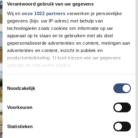
belicht' bij Omloop Radio
Verantwoord gebruik van uw gegevens
Wij en
onze 1022 partners
verwerken je persoonlijke
gegevens (bijv. uw IP-adres) met behulp van
technologieën zoals cookies om informatie op uw
Brandweer Goeree-Overflakkee
apparaat op te slaan en te gebruiken met als doel
gepersonaliseerde advertenties en content, metingen aan
alert bij iedere natuurbrand door
advertenties en content, inzicht in publiek en
extreme droogte
productontwikkeling. U kunt kiezen wie uw gegevens
gebruikt en met welke doelen.
Brandweer ingezet bij brand in
Als u het toestaat, willen we ook graag:
Toestemmingsselectie
natuurgebied De Vliegers
Noodzakelijk
Informatie verzamelen over uw geografische locatie,
die tot een paar meter nauwkeurig kan zijn
Uw apparaat identificeren door het actief te scannen
Voorkeuren
op specifieke eigenschappen (fingerprinting)
Delen Atlantikwall komen na 80
Lees meer over hoe uw persoonlijke gegevens worden
jaar weer tevoorschijn op strand
Statistieken
verwerkt en stel uw voorkeuren in het
detailgedeelte
in.
van Ouddorp
U kunt uw toestemming op elk moment wijzigen of