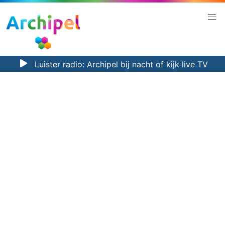
Luister radio:
Archipel bij nacht
of kijk
live TV