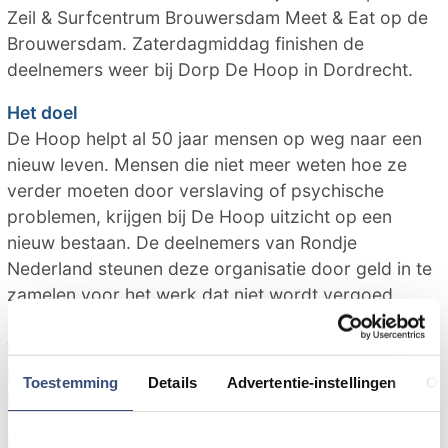
Zeil & Surfcentrum Brouwersdam Meet & Eat op de
Brouwersdam. Zaterdagmiddag finishen de
deelnemers weer bij Dorp De Hoop in Dordrecht.
Het doel
De Hoop helpt al 50 jaar mensen op weg naar een
nieuw leven. Mensen die niet meer weten hoe ze
verder moeten door verslaving of psychische
problemen, krijgen bij De Hoop uitzicht op een
nieuw bestaan. De deelnemers van Rondje
Nederland steunen deze organisatie door geld in te
zamelen voor het werk dat niet wordt vergoed,
zoals de Inloophuizen in Dordrecht en Vlissingen,
werkervaringsplekken en zelfhulpgroepen. Dankzij
hun betrokkenheid kan De Hoop zich blijven
Toestemming
Details
Advertentie-instellingen
Ov
inzetten voor deze mensen.
De eerste rit verloopt langs de kust naar Noordwijk.