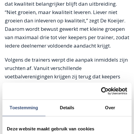
dat kwaliteit belangrijker blijft dan uitbreiding.
“Niet groeien, maar kwaliteit leveren. Liever niet
groeien dan inleveren op kwaliteit,” zegt De Koeijer.
Daarom wordt bewust gewerkt met kleine groepen
van maximaal drie tot vier keepers per trainer, zodat
iedere deelnemer voldoende aandacht krijgt.
Volgens de trainers werpt die aanpak inmiddels zijn
vruchten af. Vanuit verschillende
voetbalverenigingen krijgen zij terug dat keepers
zichtbaar vooruitgaan in hun ontwikkeling. Voor GO
Succeskeepers vormt dat de belangrijkste motivatie
om verder te bouwen aan de opleiding van jonge
Toestemming
Details
Over
keepers op het eiland.
Deze website maakt gebruik van cookies