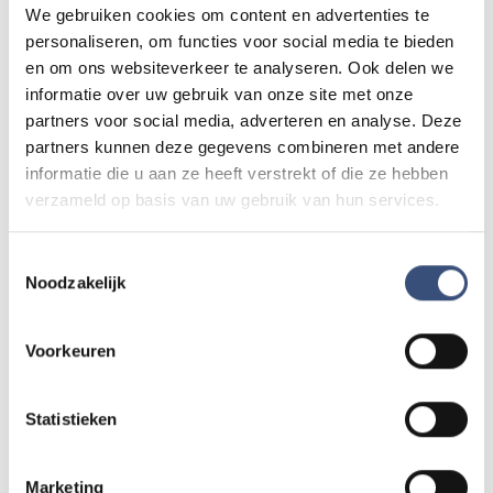
We gebruiken cookies om content en advertenties te
personaliseren, om functies voor social media te bieden
Tip de redactie
en om ons websiteverkeer te analyseren. Ook delen we
Heb je nieuws voor ons? Of het nu gaat om een leuk
informatie over uw gebruik van onze site met onze
verhaal, een opmerkelijk bericht, iets dat speelt in de buurt
partners voor social media, adverteren en analyse. Deze
of als je politie of andere hulpdiensten ergens ziet: laat
partners kunnen deze gegevens combineren met andere
het ons weten!
informatie die u aan ze heeft verstrekt of die ze hebben
Mail naar
redactie@omroeparchipel.nl
verzameld op basis van uw gebruik van hun services.
💬
WhatsApp
0187-609512
Toestemmingsselectie
Bel naar
0187-682630
📞
Noodzakelijk
Foutje gezien of twijfel over een advertentie?
Voorkeuren
Zie je een fout in dit artikel, werkt iets niet goed of kom je een
advertentie tegen die niet klopt? Laat het ons weten via
Statistieken
redactie@omroeparchipel.nl
. We kijken er graag naar.
Marketing