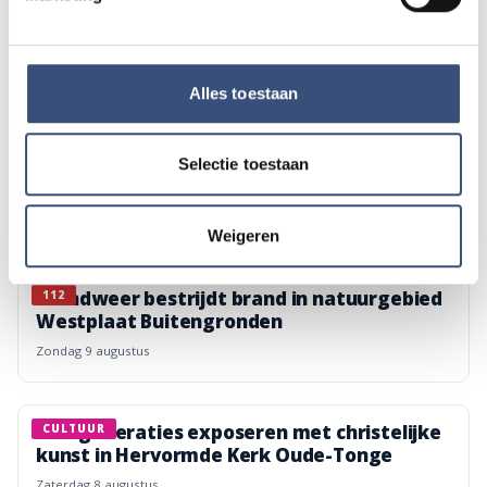
GRATIS APP
Omroep Archipel altijd in je broekzak
DOWNLOAD IN DE
ONTDEK HET OP
Alles toestaan
App Store
Google Play
Selectie toestaan
Lees ook
Weigeren
Brandweer bestrijdt brand in natuurgebied
112
Westplaat Buitengronden
zondag 9 augustus
Vier generaties exposeren met christelijke
CULTUUR
kunst in Hervormde Kerk Oude-Tonge
zaterdag 8 augustus