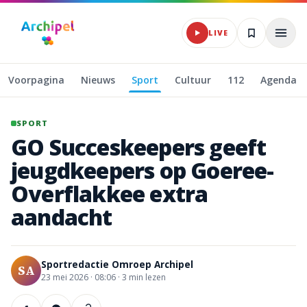
Naar hoofdinhoud
LIVE
Voorpagina
Nieuws
Sport
Cultuur
112
Agenda
SPORT
GO
Succeskeepers
geeft
jeugdkeepers
op
Goeree-
Overflakkee
extra
aandacht
Sportredactie Omroep Archipel
SA
23 mei 2026
·
08:06 ·
3
min lezen