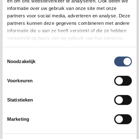
en om ons websiteverkeer te analyseren. Ook delen we
informatie over uw gebruik van onze site met onze
partners voor social media, adverteren en analyse. Deze
partners kunnen deze gegevens combineren met andere
Lees ook
informatie die u aan ze heeft verstrekt of die ze hebben
verzameld op basis van uw gebruik van hun services.
Vier generaties exposeren met christelijke
CULTUUR
kunst in Hervormde Kerk Oude-Tonge
Toestemmingsselectie
Noodzakelijk
zaterdag 8 augustus
Voorkeuren
Wielrenner overleden na onwelwording bij
112
Den Bommel
Statistieken
vrijdag 7 augustus
Marketing
Beach CleanUp Tour strijkt neer in Kwade
Hoek, maar lokale opruimers zijn kritisch