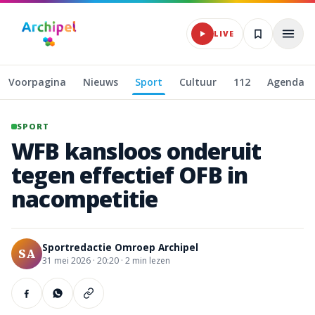
Naar hoofdinhoud
LIVE
Voorpagina
Nieuws
Sport
Cultuur
112
Agenda
SPORT
WFB
kansloos
onderuit
tegen
effectief
OFB
in
nacompetitie
Sportredactie Omroep Archipel
SA
31 mei 2026
·
20:20 ·
2
min lezen