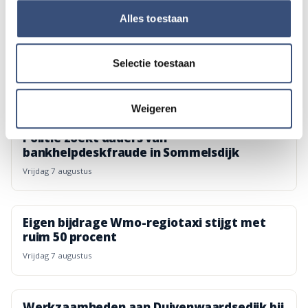
vrijdag 7 augustus
Alles toestaan
Terwijl Nederland snakt naar water, sproeit
Selectie toestaan
Eric 60.000 liter per uur over zijn akker
vrijdag 7 augustus
Weigeren
Politie zoekt daders van
bankhelpdeskfraude in Sommelsdijk
vrijdag 7 augustus
Eigen bijdrage Wmo-regiotaxi stijgt met
ruim 50 procent
vrijdag 7 augustus
Werkzaamheden aan Duivenwaardsedijk bij