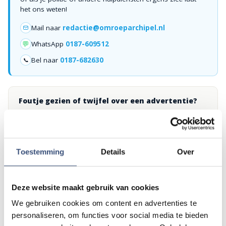
het ons weten!
Mail naar
redactie@omroeparchipel.nl
💬
WhatsApp
0187-609512
Bel naar
0187-682630
📞
Foutje gezien of twijfel over een advertentie?
Zie je een fout in dit artikel, werkt iets niet goed of kom je een
advertentie tegen die niet klopt? Laat het ons weten via
redactie@omroeparchipel.nl
. We kijken er graag naar.
Toestemming
Details
Over
GRATIS APP
Omroep Archipel altijd in je broekzak
Deze website maakt gebruik van cookies
We gebruiken cookies om content en advertenties te
DOWNLOAD IN DE
ONTDEK HET OP
App Store
Google Play
personaliseren, om functies voor social media te bieden